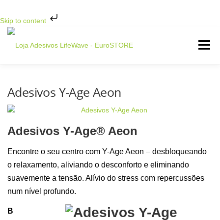
Skip to content
Saltar
para
Menu
conteúdo
INICIO
LOJA LIFEWAVE ▼
Adesivos Y-Age Aeon
OBJETIVO DE SAÚDE ▼
LINHA DE PRODUTOS ▼
Adesivos Y-Age® Aeon
Encontre o seu centro com Y-Age Aeon – desbloqueando
CONTATO
o relaxamento, aliviando o desconforto e eliminando
suavemente a tensão. Alívio do stress com repercussões
num nível profundo.
B