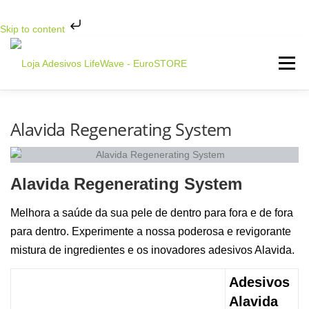
Skip to content
Saltar
para
Menu
conteúdo
INICIO
LOJA LIFEWAVE ▼
Alavida Regenerating System
OBJETIVO DE SAÚDE ▼
LINHA DE PRODUTOS ▼
Alavida Regenerating System
Melhora a saúde da sua pele de dentro para fora e de fora
CONTATO
para dentro. Experimente a nossa poderosa e revigorante
mistura de ingredientes e os inovadores adesivos Alavida.
Adesivos
Alavida