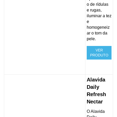
o de rídulas
e rugas,
iluminar a tez
e
homogeneiz
ar o tom da
pele.
VER
PRODUTO
Alavida
Daily
Refresh
Nectar
O Alavida