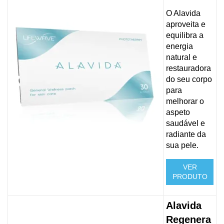
O Alavida
aproveita e
equilibra a
energia
natural e
restauradora
do seu corpo
para
melhorar o
aspeto
saudável e
radiante da
sua pele.
VER
PRODUTO
Alavida
Regenera