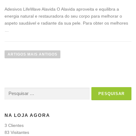
Adesivos LifeWave Alavida O Alavida aproveita e equilibra a
energia natural e restauradora do seu corpo para melhorar o
aspeto saudável e radiante da sua pele. Para obter os melhores
…
N
a
ARTIGOS MAIS ANTIGOS
v
e
g
a
Pesquisar
ç
por:
ã
o
NA LOJA AGORA
d
e
3 Clientes
a
83 Visitantes