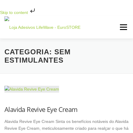
Skip to content
Saltar
para
Menu
conteúdo
INICIO
LOJA LIFEWAVE ▼
CATEGORIA:
SEM
ESTIMULANTES
OBJETIVO DE SAÚDE ▼
LINHA DE PRODUTOS ▼
CONTATO
Alavida Revive Eye Cream
Alavida Revive Eye Cream Sinta os benefícios notáveis do Alavida
Revive Eye Cream, meticulosamente criado para realçar o que há