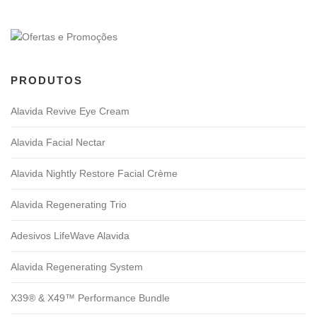
r
t
i
g
PRODUTOS
o
s
Alavida Revive Eye Cream
Alavida Facial Nectar
Alavida Nightly Restore Facial Crème
Alavida Regenerating Trio
Adesivos LifeWave Alavida
Alavida Regenerating System
X39® & X49™ Performance Bundle